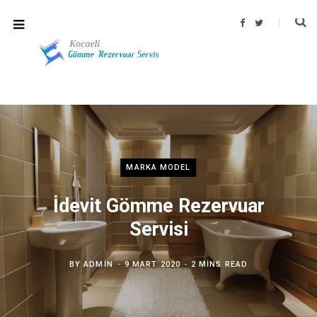
F
T
a
w
c
i
e
t
b
t
o
e
o
r
k
MARKA MODEL
İdevit Gömme Rezervuar
Servisi
BY
ADMIN
9 MART 2020
2 MINS READ