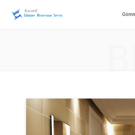
Gömme
B