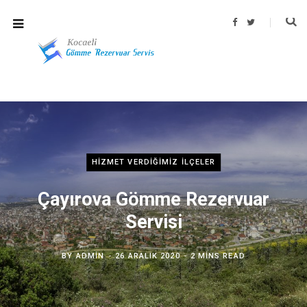
F
T
a
w
c
i
e
t
b
t
o
e
o
r
k
HIZMET VERDIĞIMIZ İLÇELER
Çayırova Gömme Rezervuar
Servisi
BY
ADMIN
26 ARALIK 2020
2 MINS READ